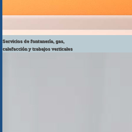
Servicios de fontanería, gas,
calefacción y trabajos verticales