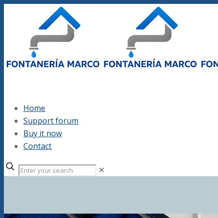
Home
Support forum
Buy it now
Contact
✕