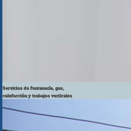
Servicios de fontanería, gas,
calefacción y trabajos verticales