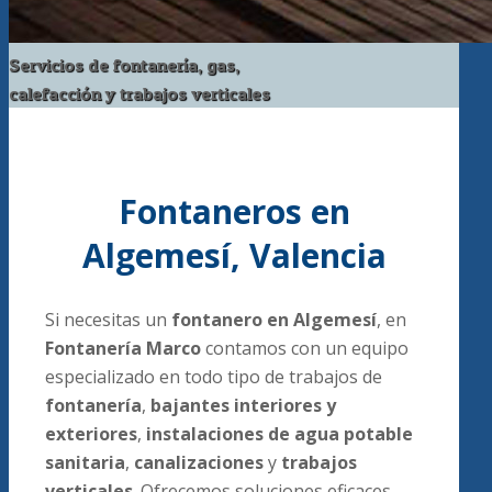
Servicios de fontanería, gas,
calefacción y trabajos verticales
Fontaneros en
Algemesí, Valencia
Si necesitas un
fontanero en Algemesí
, en
Fontanería Marco
contamos con un equipo
especializado en todo tipo de trabajos de
fontanería
,
bajantes interiores y
exteriores
,
instalaciones de agua potable
sanitaria
,
canalizaciones
y
trabajos
verticales
. Ofrecemos soluciones eficaces,