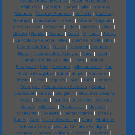
Farnals
|
Pobla de Farnals
|
Puzol
|
Rafelbuñol
|
Rafelbunyol
|
Rocafort
|
Sedaví
|
Silla
|
Tabernes
Blanques
|
Tavernes Blanques
|
Valencia
|
Vinalesa
|
Benifayó
|
Almussafes
|
Torrent
|
Paterna
|
Sagunto
|
Alzira
|
Mislata
|
Ontinyent
|
Aldaia
|
Manises
|
Xátiva
|
Xirivella
|
Gandía
|
Alaquàs
|
Sueca
|
Algemesí
|
Bétera
|
La Pobla de Vallbona
|
Oliva
|
Quart de Poblet
|
Llíria
|
Riba-roja de Túria
|
Cullera
|
Carcaixent
|
Requena
|
Eliana
|
Tavernes de la Valldigna
|
Chiva
|
Carlet
|
Canals
|
Alcúdia
|
Alcudia
|
Picaña
|
Picanya
|
Benaguacil
|
Utiel
|
Alberique
|
Villamarchante
|
San
Antonio Benagéber
|
Buñol
|
Bunyol
|
Monserrat
|
Cheste
|
Ollería
|
Náquera
|
Foyos
|
Turís
|
Canet de
Berenguer
|
Villanueva de Castellón
|
Albaida
|
Guadasuar
|
Xeraco
|
Benigánim
|
Alcudia de Crespins
|
Ayora
|
Sollana
|
Enguera
|
Bellreguart
|
Ayelo de
Malferit
|
Villalonga
|
Puebla Larga
|
Mogente
|
Bocairente
|
Godelleta
|
Fuente Encarroz
|
Llosa de
Ranes
|
Gilet
|
Villar del Arzobispo
|
Faura
|
Albalat de
la Ribera
|
Serra
|
Daimuz
|
Simat de Valldigna
|
Montroy
|
Corbera
|
Vallada
|
Casinos
|
Navarrés
|