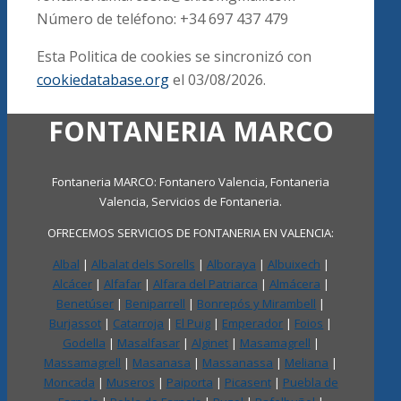
Número de teléfono: +34 697 437 479
Esta Politica de cookies se sincronizó con
cookiedatabase.org
el 03/08/2026.
FONTANERIA MARCO
Fontaneria MARCO: Fontanero Valencia, Fontaneria
Valencia, Servicios de Fontaneria.
OFRECEMOS SERVICIOS DE FONTANERIA EN VALENCIA:
Albal
|
Albalat dels Sorells
|
Alboraya
|
Albuixech
|
Alcácer
|
Alfafar
|
Alfara del Patriarca
|
Almácera
|
Benetúser
|
Beniparrell
|
Bonrepós y Mirambell
|
Burjassot
|
Catarroja
|
El Puig
|
Emperador
|
Foios
|
Godella
|
Masalfasar
|
Alginet
|
Masamagrell
|
Massamagrell
|
Masanasa
|
Massanassa
|
Meliana
|
Moncada
|
Museros
|
Paiporta
|
Picasent
|
Puebla de