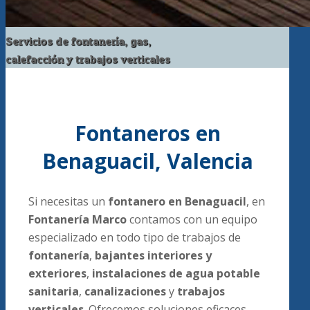
Servicios de fontanería, gas,
calefacción y trabajos verticales
Fontaneros en
Benaguacil, Valencia
Si necesitas un
fontanero en Benaguacil
, en
Fontanería Marco
contamos con un equipo
especializado en todo tipo de trabajos de
fontanería
,
bajantes interiores y
exteriores
,
instalaciones de agua potable
sanitaria
,
canalizaciones
y
trabajos
verticales
. Ofrecemos soluciones eficaces,