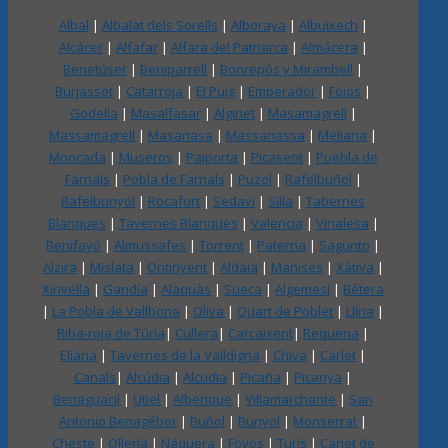
Albal
|
Albalat dels Sorells
|
Alboraya
|
Albuixech
|
Alcácer
|
Alfafar
|
Alfara del Patriarca
|
Almácera
|
Benetúser
|
Beniparrell
|
Bonrepós y Mirambell
|
Burjassot
|
Catarroja
|
El Puig
|
Emperador
|
Foios
|
Godella
|
Masalfasar
|
Alginet
|
Masamagrell
|
Massamagrell
|
Masanasa
|
Massanassa
|
Meliana
|
Moncada
|
Museros
|
Paiporta
|
Picasent
|
Puebla de
Farnals
|
Pobla de Farnals
|
Puzol
|
Rafelbuñol
|
Rafelbunyol
|
Rocafort
|
Sedaví
|
Silla
|
Tabernes
Blanques
|
Tavernes Blanques
|
Valencia
|
Vinalesa
|
Benifayó
|
Almussafes
|
Torrent
|
Paterna
|
Sagunto
|
Alzira
|
Mislata
|
Ontinyent
|
Aldaia
|
Manises
|
Xátiva
|
Xirivella
|
Gandía
|
Alaquàs
|
Sueca
|
Algemesí
|
Bétera
|
La Pobla de Vallbona
|
Oliva
|
Quart de Poblet
|
Llíria
|
Riba-roja de Túria
|
Cullera
|
Carcaixent
|
Requena
|
Eliana
|
Tavernes de la Valldigna
|
Chiva
|
Carlet
|
Canals
|
Alcúdia
|
Alcudia
|
Picaña
|
Picanya
|
Benaguacil
|
Utiel
|
Alberique
|
Villamarchante
|
San
Antonio Benagéber
|
Buñol
|
Bunyol
|
Monserrat
|
Cheste
|
Ollería
|
Náquera
|
Foyos
|
Turís
|
Canet de